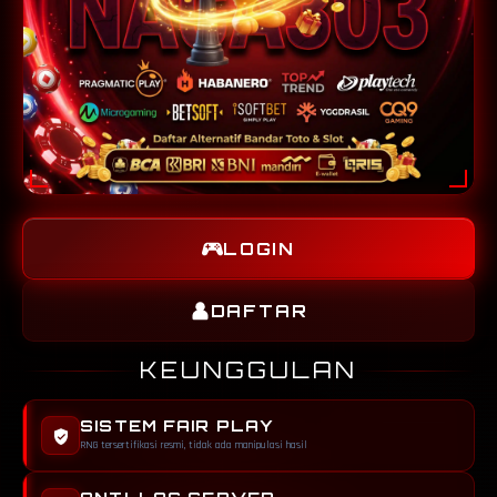
LOGIN
DAFTAR
KEUNGGULAN
SISTEM FAIR PLAY
RNG tersertifikasi resmi, tidak ada manipulasi hasil