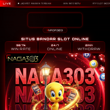
LIVE
★ JACKPOT MAXWIN TERBUKA
|
WIN RATE 98.7%
|
RTP SLOT GACOR
|
NAGA303
SITUS BANDAR SLOT ONLINE
98.7%
24/7
2min
WIN RATE
ONLINE
WITHDRAW